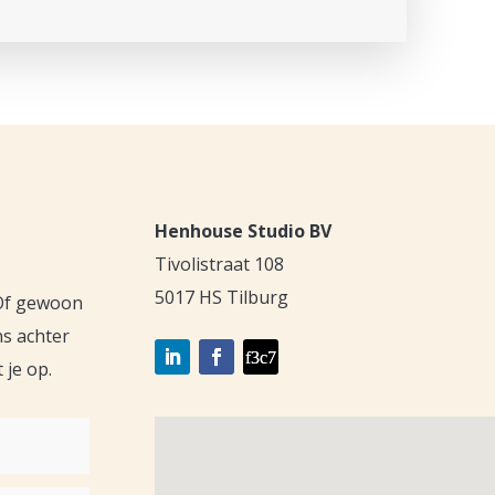
Henhouse Studio BV
Tivolistraat 108
5017 HS Tilburg
 Of gewoon
ns achter
 je op.